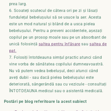
prea larg.
Scoateți scutecul de câteva ori pe zi și lăsați
fundulețul bebelușului să se usuce la aer. Acesta
este un mod natural și blând de a usca pielea
bebelușului. Pentru a preveni accidentele, așezați
copilul pe un prosop moale sau pe un absorbant de
unică folosință
saltea pentru înfășare
sau
saltea de
pat.
Folosiți întotdeauna simțul practic atunci când
vine vorba de sănătatea copilului dumneavoastră.
Nu vă putem vedea bebelușul, deci atunci când
aveți dubii - sau dacă pielea bebelușului este
deteriorată, sângerândă sau cu vezicule - consultați
ÎNTOTDEAUNA medicul sau o asistentă medicală.
Postări pe blog referitoare la acest subiect