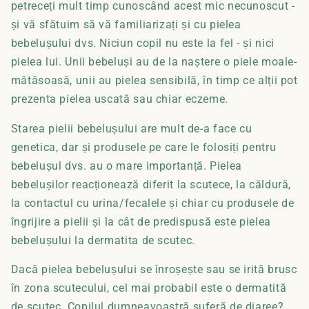
petreceți mult timp cunoscând acest mic necunoscut -
și vă sfătuim să vă familiarizați și cu pielea
bebelușului dvs. Niciun copil nu este la fel - și nici
pielea lui. Unii bebeluși au de la naștere o piele moale-
mătăsoasă, unii au pielea sensibilă, în timp ce alții pot
prezenta pielea uscată sau chiar eczeme.
Starea pielii bebelușului are mult de-a face cu
genetica, dar și produsele pe care le folosiți pentru
bebelușul dvs. au o mare importanță. Pielea
bebelușilor reacționează diferit la scutece, la căldură,
la contactul cu urina/fecalele și chiar cu produsele de
îngrijire a pielii și la cât de predispusă este pielea
bebelușului la dermatita de scutec.
Dacă pielea bebelușului se înroșește sau se irită brusc
în zona scutecului, cel mai probabil este o dermatită
de scutec. Copilul dumneavoastră suferă de diaree?