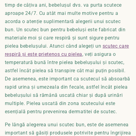
timp de câțiva ani, bebelușul dvs. va purta scutece
aproape 24/7. Cu atât mai multe motive pentru a
acorda o atenție suplimentară alegerii unui scutec
bun. Un scutec bun pentru bebeluși este fabricat din
materiale moi și care respiră și sunt sigure pentru
pielea bebelușului. Atunci când alegeți un
scutec care
respiră și este prietenos cu pielea
, veți asigura o
temperatură bună între pielea bebelușului și scutec,
astfel încât pielea să transpire cât mai puțin posibil.
De asemenea, este important ca scutecul să absoarbă
rapid urina și umezeala din fecale, astfel încât pielea
bebelușului să rămână uscată chiar și după urinări
multiple. Pielea uscată din zona scutecului este
esențială pentru prevenirea dermatitei de scutec.
Pe lângă alegerea unui scutec bun, este de asemenea
important să găsiți produsele potrivite pentru îngrijirea