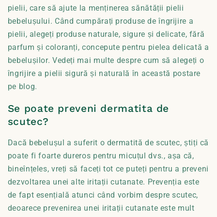
pielii, care să ajute la menținerea sănătății pielii
bebelușului. Când cumpărați produse de îngrijire a
pielii, alegeți produse naturale, sigure și delicate, fără
parfum și coloranți, concepute pentru pielea delicată a
bebelușilor. Vedeți mai multe despre cum să alegeți o
îngrijire a pielii sigură și naturală în această postare
pe blog.
Se poate preveni dermatita de
scutec?
Dacă bebelușul a suferit o dermatită de scutec, știți că
poate fi foarte dureros pentru micuțul dvs., așa că,
bineînțeles, vreți să faceți tot ce puteți pentru a preveni
dezvoltarea unei alte iritații cutanate. Prevenția este
de fapt esențială atunci când vorbim despre scutec,
deoarece prevenirea unei iritații cutanate este mult