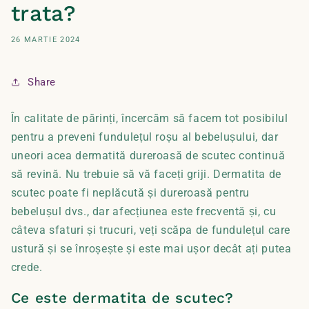
trata?
26 MARTIE 2024
Share
În calitate de părinți, încercăm să facem tot posibilul
pentru a preveni fundulețul roșu al bebelușului, dar
uneori acea dermatită dureroasă de scutec continuă
să revină. Nu trebuie să vă faceți griji. Dermatita de
scutec poate fi neplăcută și dureroasă pentru
bebelușul dvs., dar afecțiunea este frecventă și, cu
câteva sfaturi și trucuri, veți scăpa de fundulețul care
ustură și se înroșește și este mai ușor decât ați putea
crede.
Ce este dermatita de scutec?