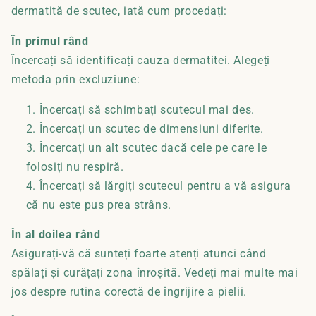
dermatită de scutec, iată cum procedați:
În primul rând
Încercați să identificați cauza dermatitei. Alegeți
metoda prin excluziune:
Încercați să schimbați scutecul mai des.
Încercați un scutec de dimensiuni diferite.
Încercați un alt scutec dacă cele pe care le
folosiți nu respiră.
Încercați să lărgiți scutecul pentru a vă asigura
că nu este pus prea strâns.
În al doilea rând
Asigurați-vă că sunteți foarte atenți atunci când
spălați și curățați zona înroșită. Vedeți mai multe mai
jos despre rutina corectă de îngrijire a pielii.