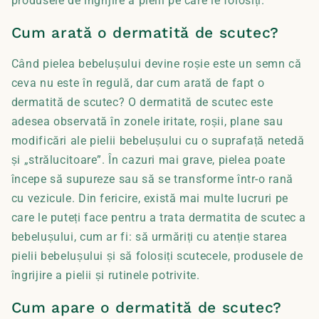
produsele de îngrijire a pielii pe care le folosiți.
Cum arată o dermatită de scutec?
Când pielea bebelușului devine roșie este un semn că
ceva nu este în regulă, dar cum arată de fapt o
dermatită de scutec? O dermatită de scutec este
adesea observată în zonele iritate, roșii, plane sau
modificări ale pielii bebelușului cu o suprafață netedă
și „strălucitoare”. În cazuri mai grave, pielea poate
începe să supureze sau să se transforme într-o rană
cu vezicule. Din fericire, există mai multe lucruri pe
care le puteți face pentru a trata dermatita de scutec a
bebelușului, cum ar fi: să urmăriți cu atenție starea
pielii bebelușului și să folosiți scutecele, produsele de
îngrijire a pielii și rutinele potrivite.
Cum apare o dermatită de scutec?