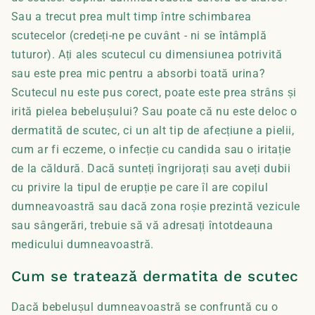
Sau a trecut prea mult timp între schimbarea
scutecelor (credeți-ne pe cuvânt - ni se întâmplă
tuturor). Ați ales scutecul cu dimensiunea potrivită
sau este prea mic pentru a absorbi toată urina?
Scutecul nu este pus corect, poate este prea strâns și
irită pielea bebelușului? Sau poate că nu este deloc o
dermatită de scutec, ci un alt tip de afecțiune a pielii,
cum ar fi eczeme, o infecție cu candida sau o iritație
de la căldură. Dacă sunteți îngrijorați sau aveți dubii
cu privire la tipul de erupție pe care îl are copilul
dumneavoastră sau dacă zona roșie prezintă vezicule
sau sângerări, trebuie să vă adresați întotdeauna
medicului dumneavoastră.
Cum se tratează dermatita de scutec
Dacă bebelușul dumneavoastră se confruntă cu o