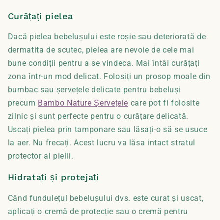
Curățați pielea
Dacă pielea bebelușului este roșie sau deteriorată de
dermatita de scutec, pielea are nevoie de cele mai
bune condiții pentru a se vindeca. Mai întâi curățați
zona într-un mod delicat. Folosiți un prosop moale din
bumbac sau șervețele delicate pentru bebeluși
precum
Bambo Nature Șervețele
care pot fi folosite
zilnic și sunt perfecte pentru o curățare delicată.
Uscați pielea prin tamponare sau lăsați-o să se usuce
la aer. Nu frecați. Acest lucru va lăsa intact stratul
protector al pielii.
Hidratați și protejați
Când fundulețul bebelușului dvs. este curat și uscat,
aplicați o cremă de protecție sau o cremă pentru