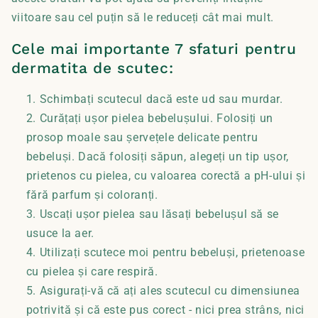
viitoare sau cel puțin să le reduceți cât mai mult.
Cele mai importante 7 sfaturi pentru
dermatita de scutec:
Schimbați scutecul dacă este ud sau murdar.
Curățați ușor pielea bebelușului. Folosiți un
prosop moale sau șervețele delicate pentru
bebeluși. Dacă folosiți săpun, alegeți un tip ușor,
prietenos cu pielea, cu valoarea corectă a pH-ului și
fără parfum și coloranți.
Uscați ușor pielea sau lăsați bebelușul să se
usuce la aer.
Utilizați scutece moi pentru bebeluși, prietenoase
cu pielea și care respiră.
Asigurați-vă că ați ales scutecul cu dimensiunea
potrivită și că este pus corect - nici prea strâns, nici