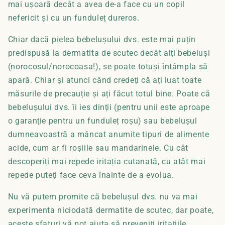
mai ușoară decât a avea de-a face cu un copil
nefericit și cu un funduleț dureros.
Chiar dacă pielea bebelușului dvs. este mai puțin
predispusă la dermatita de scutec decât alți bebeluși
(norocosul/norocoasa!), se poate totuși întâmpla să
apară. Chiar și atunci când credeți că ați luat toate
măsurile de precauție și ați făcut totul bine. Poate că
bebelușului dvs. îi ies dinții (pentru unii este aproape
o garanție pentru un funduleț roșu) sau bebelușul
dumneavoastră a mâncat anumite tipuri de alimente
acide, cum ar fi roșiile sau mandarinele. Cu cât
descoperiți mai repede iritația cutanată, cu atât mai
repede puteți face ceva înainte de a evolua.
Nu vă putem promite că bebelușul dvs. nu va mai
experimenta niciodată dermatite de scutec, dar poate,
aceste sfaturi vă pot ajuta să preveniți iritațiile