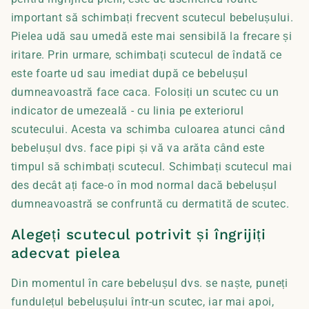
important să schimbați frecvent scutecul bebelușului.
Pielea udă sau umedă este mai sensibilă la frecare și
iritare. Prin urmare, schimbați scutecul de îndată ce
este foarte ud sau imediat după ce bebelușul
dumneavoastră face caca. Folosiți un scutec cu un
indicator de umezeală - cu linia pe exteriorul
scutecului. Acesta va schimba culoarea atunci când
bebelușul dvs. face pipi și vă va arăta când este
timpul să schimbați scutecul. Schimbați scutecul mai
des decât ați face-o în mod normal dacă bebelușul
dumneavoastră se confruntă cu dermatită de scutec.
Alegeți scutecul potrivit și îngrijiți
adecvat pielea
Din momentul în care bebelușul dvs. se naște, puneți
fundulețul bebelușului într-un scutec, iar mai apoi,