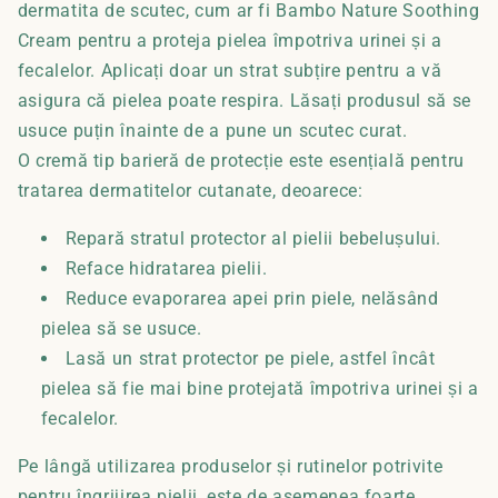
dermatita de scutec, cum ar fi Bambo Nature Soothing
Cream pentru a proteja pielea împotriva urinei și a
fecalelor. Aplicați doar un strat subțire pentru a vă
asigura că pielea poate respira. Lăsați produsul să se
usuce puțin înainte de a pune un scutec curat.
O cremă tip barieră de protecție este esențială pentru
tratarea dermatitelor cutanate, deoarece:
Repară stratul protector al pielii bebelușului.
Reface hidratarea pielii.
Reduce evaporarea apei prin piele, nelăsând
pielea să se usuce.
Lasă un strat protector pe piele, astfel încât
pielea să fie mai bine protejată împotriva urinei și a
fecalelor.
Pe lângă utilizarea produselor și rutinelor potrivite
pentru îngrijirea pielii, este de asemenea foarte