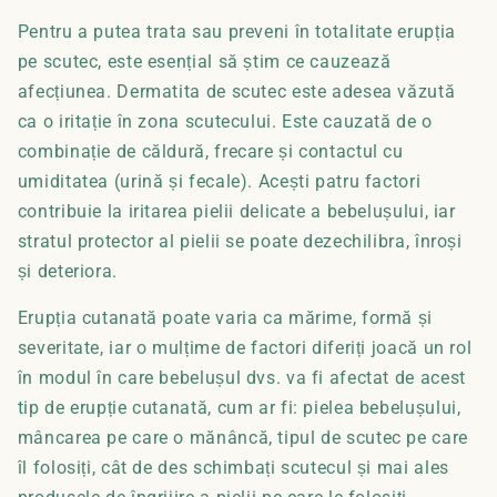
Pentru a putea trata sau preveni în totalitate erupția
pe scutec, este esențial să știm ce cauzează
afecțiunea. Dermatita de scutec este adesea văzută
ca o iritație în zona scutecului. Este cauzată de o
combinație de căldură, frecare și contactul cu
umiditatea (urină și fecale). Acești patru factori
contribuie la iritarea pielii delicate a bebelușului, iar
stratul protector al pielii se poate dezechilibra, înroși
și deteriora.
Erupția cutanată poate varia ca mărime, formă și
severitate, iar o mulțime de factori diferiți joacă un rol
în modul în care bebelușul dvs. va fi afectat de acest
tip de erupție cutanată, cum ar fi: pielea bebelușului,
mâncarea pe care o mănâncă, tipul de scutec pe care
îl folosiți, cât de des schimbați scutecul și mai ales