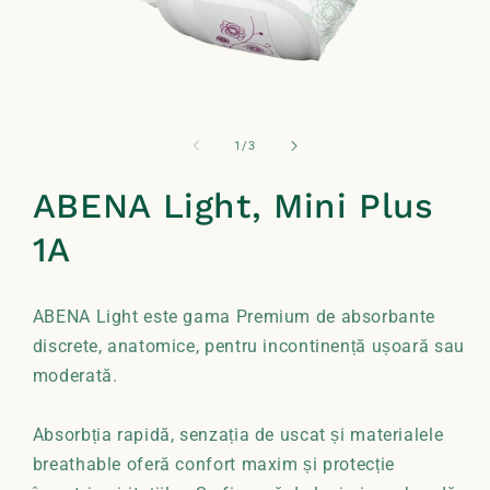
Deschide
conținutul
media
din
1
/
3
1
într-
o
ABENA Light, Mini Plus
fereastră
modală
1A
ABENA Light este gama Premium de absorbante
discrete, anatomice, pentru incontinență ușoară sau
moderată.
Absorbția rapidă, senzația de uscat și materialele
breathable oferă confort maxim și protecție