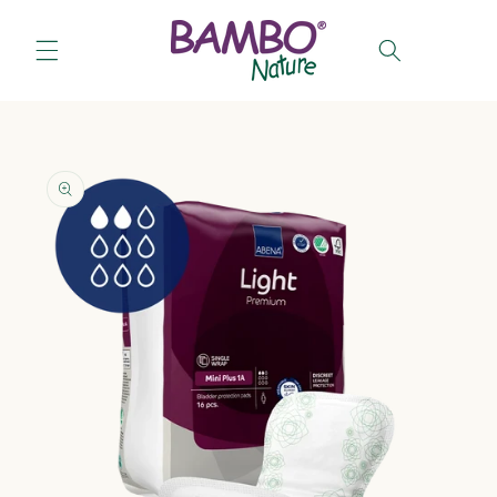
Salt la
conținut
Coș
Salt la
informațiile
despre
produs