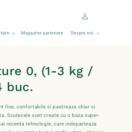
Conectați-
Coș
vă
tate
Magazine partenere
Despre noi
re 0, (1-3 kg /
4 buc.
fine, confortabile si pastreaza chiar si
ta. Scutecele sunt create cu o baza super-
ai recenta tehnologie, care indeparteaza