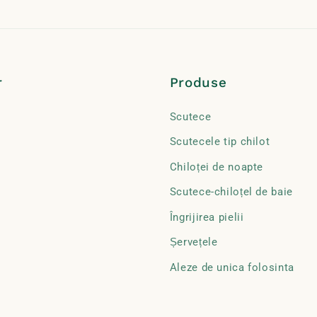
r
Produse
t
Scutece
Scutecele tip chilot
Chiloței de noapte
Scutece-chiloțel de baie
Îngrijirea pielii
Șervețele
Aleze de unica folosinta