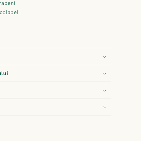
rabeni
colabel
ului