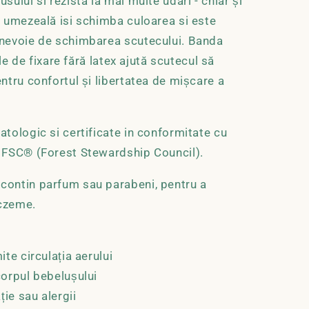
ului si rezista la mai multe udari - chiar și
e umezeală isi schimba culoarea si este
 nevoie de schimbarea scutecului. Banda
ile de fixare fără latex ajută scutecul să
ntru confortul și libertatea de mișcare a
tologic si certificate in conformitate cu
 FSC® (Forest Stewardship Council).
contin parfum sau parabeni, pentru a
eczeme.
te circulația aerului
corpul bebelușului
ție sau alergii