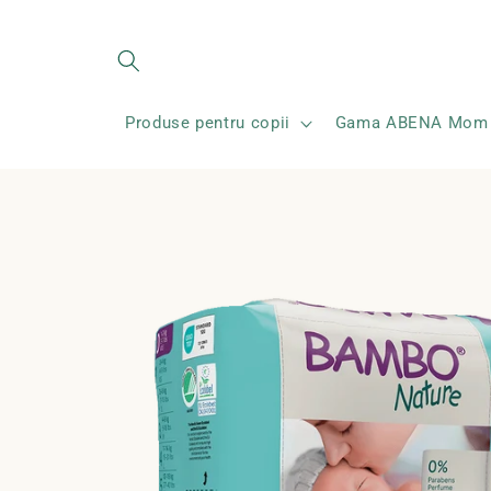
Salt la
conținut
Produse pentru copii
Gama ABENA Mom
Salt la
informațiile
despre
produs