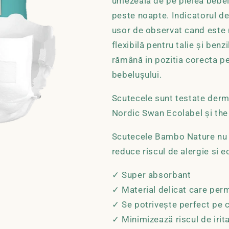
umezeala de pe pielea bebelus
peste noapte. Indicatorul d
usor de observat cand este
flexibilă pentru talie și benz
rămână in pozitia corecta pe
bebelușului.
Scutecele sunt testate derma
Nordic Swan Ecolabel și the
Scutecele Bambo Nature nu 
reduce riscul de alergie si 
✓ Super absorbant
✓ Material delicat care permi
✓ Se potrivește perfect pe 
✓ Minimizează riscul de irita