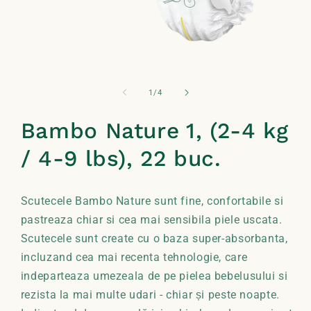
Deschide
conținutul
media
din
1
/
4
1
într-
o
Bambo Nature 1, (2-4 kg
fereastră
modală
/ 4-9 lbs), 22 buc.
Scutecele Bambo Nature sunt fine, confortabile si
pastreaza chiar si cea mai sensibila piele uscata.
Scutecele sunt create cu o baza super-absorbanta,
incluzand cea mai recenta tehnologie, care
indeparteaza umezeala de pe pielea bebelusului si
rezista la mai multe udari - chiar și peste noapte.