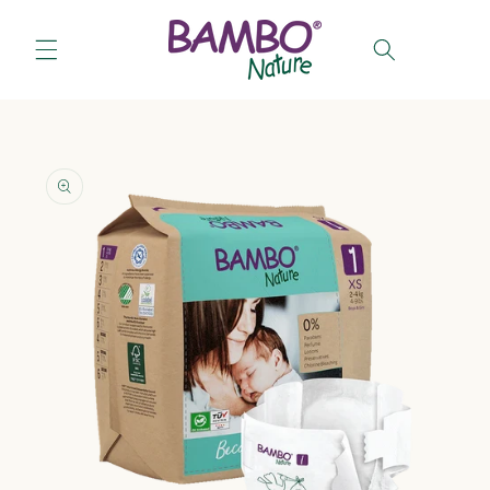
Salt la
conținut
Coș
Salt la
informațiile
despre
produs