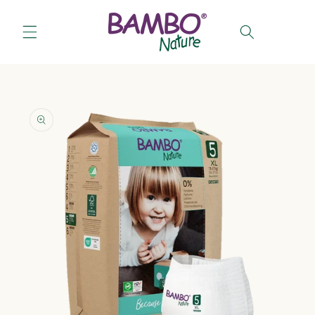
Salt la
conținut
Coș
Salt la
informațiile
despre
produs