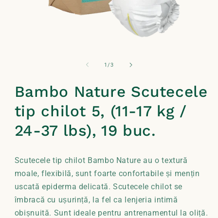
Deschide
conținutul
media
din
1
/
3
1
într-
o
Bambo Nature Scutecele
fereastră
modală
tip chilot 5, (11-17 kg /
24-37 lbs), 19 buc.
Scutecele tip chilot Bambo Nature au o textură
moale, flexibilă, sunt foarte confortabile și mențin
uscată epiderma delicată. Scutecele chilot se
îmbracă cu ușurință, la fel ca lenjeria intimă
obișnuită. Sunt ideale pentru antrenamentul la oliță.