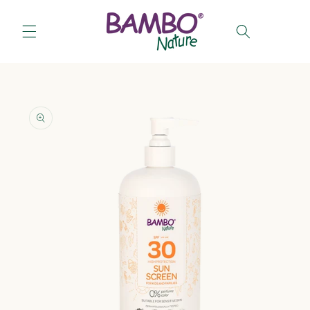
Salt la
conținut
Coș
Salt la
informațiile
despre
produs