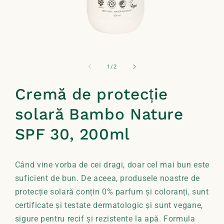
Deschide
conținutul
media
din
1
/
2
1
într-
o
Cremă de protecție
fereastră
modală
solară Bambo Nature
SPF 30, 200ml
Când vine vorba de cei dragi, doar cel mai bun este
suficient de bun. De aceea, produsele noastre de
protecție solară conțin 0% parfum și coloranți, sunt
certificate și testate dermatologic și sunt vegane,
sigure pentru recif și rezistente la apă. Formula